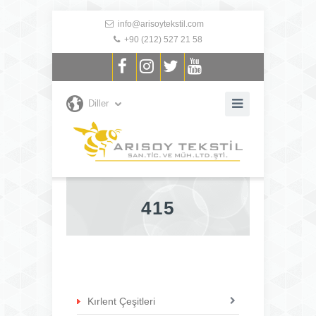
info@arisoytekstil.com
+90 (212) 527 21 58
Diller
415
Kırlent Çeşitleri